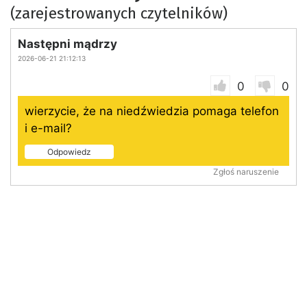
(zarejestrowanych czytelników)
Następni mądrzy
2026-06-21 21:12:13
0
0
wierzycie, że na niedźwiedzia pomaga telefon
i e-mail?
Odpowiedz
Zgłoś naruszenie