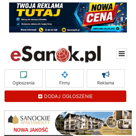
Ogłoszenia
Firmy
Reklama
DODAJ OGŁOSZENIE