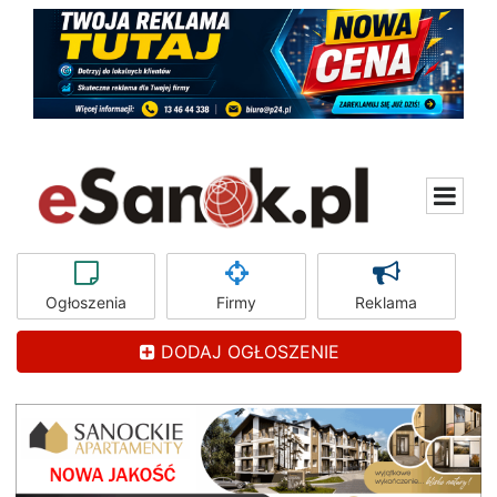
Ogłoszenia
Firmy
Reklama
DODAJ OGŁOSZENIE