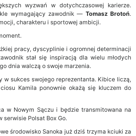
ększych wyzwań w dotychczasowej karierze.
wykle wymagający zawodnik —
Tomasz Brotoń
.
cji, charakteru i sportowej ambicji.
 moment.
żkiej pracy, dyscyplinie i ogromnej determinacji
zawodnik stał się inspiracją dla wielu młodych
go dnia walczą o swoje marzenia.
y w sukces swojego reprezentanta. Kibice liczą,
a ciosu Kamila ponownie okażą się kluczem do
ca w Nowym Sączu i będzie transmitowana na
w serwisie Polsat Box Go.
owe środowisko Sanoka już dziś trzyma kciuki za