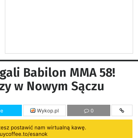
gali Babilon MMA 58!
czy w Nowym Sączu
ze
Wykop.pl
0
żesz postawić nam wirtualną kawę.
uycoffee.to/esanok