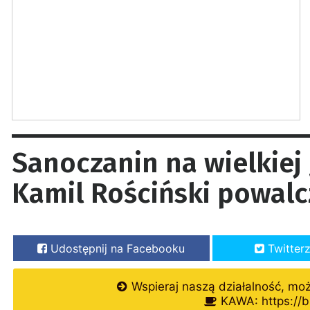
Sanoczanin na wielkiej 
Kamil Rościński powal
Udostępnij na Facebooku
Twitter
Wspieraj naszą działalność, mo
KAWA: https://b