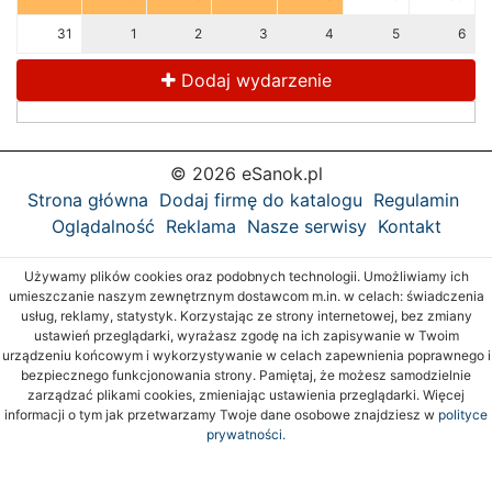
31
1
2
3
4
5
6
Dodaj wydarzenie
© 2026 eSanok.pl
Strona główna
Dodaj firmę do katalogu
Regulamin
Oglądalność
Reklama
Nasze serwisy
Kontakt
Używamy plików cookies oraz podobnych technologii. Umożliwiamy ich
umieszczanie naszym zewnętrznym dostawcom m.in. w celach: świadczenia
usług, reklamy, statystyk. Korzystając ze strony internetowej, bez zmiany
ustawień przeglądarki, wyrażasz zgodę na ich zapisywanie w Twoim
urządzeniu końcowym i wykorzystywanie w celach zapewnienia poprawnego i
bezpiecznego funkcjonowania strony. Pamiętaj, że możesz samodzielnie
zarządzać plikami cookies, zmieniając ustawienia przeglądarki. Więcej
informacji o tym jak przetwarzamy Twoje dane osobowe znajdziesz w
polityce
prywatności.