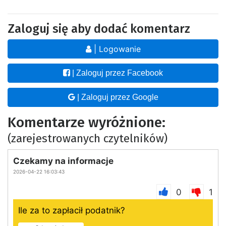
Zaloguj się aby dodać komentarz
| Logowanie
| Zaloguj przez Facebook
| Zaloguj przez Google
Komentarze wyróżnione:
(zarejestrowanych czytelników)
Czekamy na informacje
2026-04-22 16:03:43
0
1
Ile za to zapłacił podatnik?