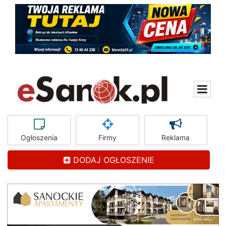
Ogłoszenia
Firmy
Reklama
DODAJ OGŁOSZENIE