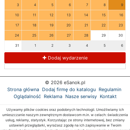
3
4
5
6
7
8
9
10
11
12
13
14
15
16
17
18
19
20
21
22
23
24
25
26
27
28
29
30
31
1
2
3
4
5
6
Dodaj wydarzenie
© 2026 eSanok.pl
Strona główna
Dodaj firmę do katalogu
Regulamin
Oglądalność
Reklama
Nasze serwisy
Kontakt
Używamy plików cookies oraz podobnych technologii. Umożliwiamy ich
umieszczanie naszym zewnętrznym dostawcom m.in. w celach: świadczenia
usług, reklamy, statystyk. Korzystając ze strony internetowej, bez zmiany
ustawień przeglądarki, wyrażasz zgodę na ich zapisywanie w Twoim