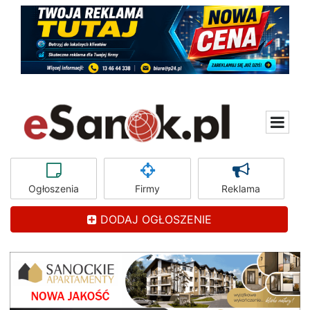
Ogłoszenia
Firmy
Reklama
DODAJ OGŁOSZENIE