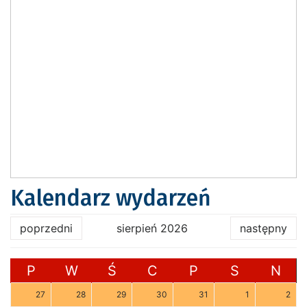
Kalendarz wydarzeń
poprzedni
sierpień 2026
następny
P
W
Ś
C
P
S
N
27
28
29
30
31
1
2