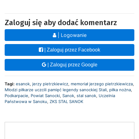
Zaloguj się aby dodać komentarz
| Logowanie
| Zaloguj przez Facebook
| Zaloguj przez Google
Tagi:
esanok
,
jerzy pietrzkiewicz
,
memoriał jerzego pietrzkiewicza
,
Młodzi piłkarze uczcili pamięć legendy sanockiej Stali
,
piłka nożna
,
Podkarpacie
,
Powiat Sanocki
,
Sanok
,
stal sanok
,
Uczelnia
Państwowa w Sanoku
,
ZKS STAL SANOK