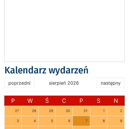
Kalendarz wydarzeń
poprzedni
sierpień 2026
następny
P
W
Ś
C
P
S
N
27
28
29
30
31
1
2
3
4
5
6
7
8
9