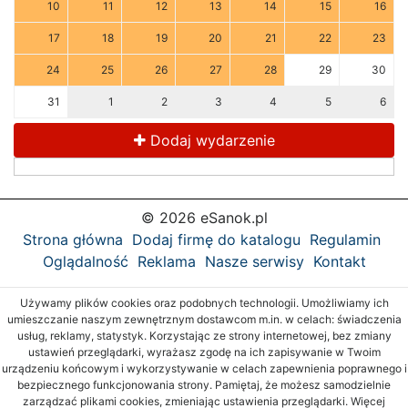
10
11
12
13
14
15
16
17
18
19
20
21
22
23
24
25
26
27
28
29
30
31
1
2
3
4
5
6
Dodaj wydarzenie
© 2026 eSanok.pl
Strona główna
Dodaj firmę do katalogu
Regulamin
Oglądalność
Reklama
Nasze serwisy
Kontakt
Używamy plików cookies oraz podobnych technologii. Umożliwiamy ich
umieszczanie naszym zewnętrznym dostawcom m.in. w celach: świadczenia
usług, reklamy, statystyk. Korzystając ze strony internetowej, bez zmiany
ustawień przeglądarki, wyrażasz zgodę na ich zapisywanie w Twoim
urządzeniu końcowym i wykorzystywanie w celach zapewnienia poprawnego i
bezpiecznego funkcjonowania strony. Pamiętaj, że możesz samodzielnie
zarządzać plikami cookies, zmieniając ustawienia przeglądarki. Więcej