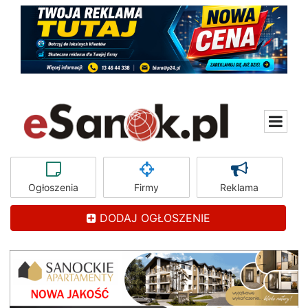
Ogłoszenia
Firmy
Reklama
DODAJ OGŁOSZENIE