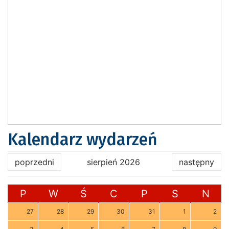
Kalendarz wydarzeń
poprzedni
sierpień 2026
następny
P
W
Ś
C
P
S
N
27
28
29
30
31
1
2