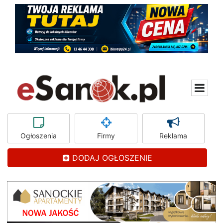
Ogłoszenia
Firmy
Reklama
DODAJ OGŁOSZENIE