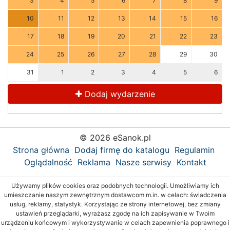
3
4
5
6
7
8
9
10
11
12
13
14
15
16
17
18
19
20
21
22
23
24
25
26
27
28
29
30
31
1
2
3
4
5
6
Dodaj wydarzenie
© 2026 eSanok.pl
Strona główna
Dodaj firmę do katalogu
Regulamin
Oglądalność
Reklama
Nasze serwisy
Kontakt
Używamy plików cookies oraz podobnych technologii. Umożliwiamy ich
umieszczanie naszym zewnętrznym dostawcom m.in. w celach: świadczenia
usług, reklamy, statystyk. Korzystając ze strony internetowej, bez zmiany
ustawień przeglądarki, wyrażasz zgodę na ich zapisywanie w Twoim
urządzeniu końcowym i wykorzystywanie w celach zapewnienia poprawnego i