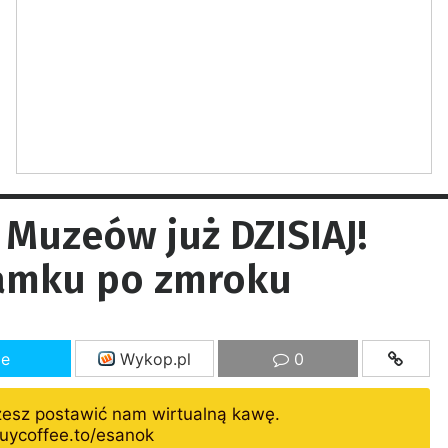
Muzeów już DZISIAJ!
amku po zmroku
ze
Wykop.pl
0
żesz postawić nam wirtualną kawę.
uycoffee.to/esanok