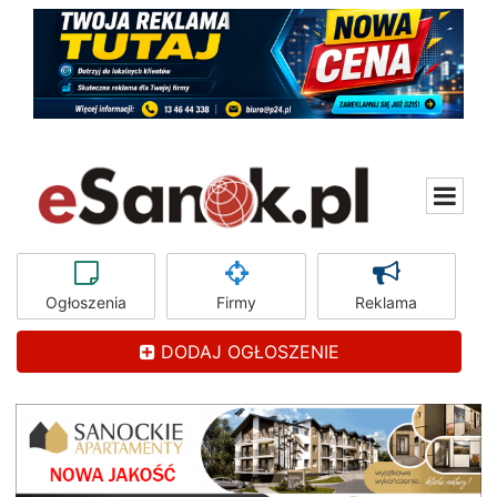
Ogłoszenia
Firmy
Reklama
DODAJ OGŁOSZENIE