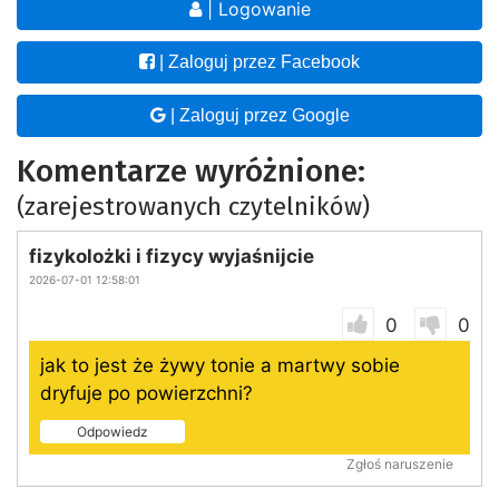
| Logowanie
| Zaloguj przez Facebook
| Zaloguj przez Google
Komentarze wyróżnione:
(zarejestrowanych czytelników)
fizykolożki i fizycy wyjaśnijcie
2026-07-01 12:58:01
0
0
jak to jest że żywy tonie a martwy sobie
dryfuje po powierzchni?
Odpowiedz
Zgłoś naruszenie