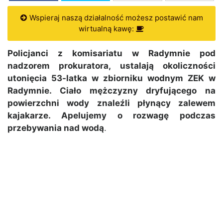
Wspieraj naszą działalność możesz postawić nam
wirtualną kawę:
Policjanci z komisariatu w Radymnie pod
nadzorem prokuratora, ustalają okoliczności
utonięcia 53-latka w zbiorniku wodnym ZEK w
Radymnie. Ciało mężczyzny dryfującego na
powierzchni wody znaleźli płynący zalewem
kajakarze. Apelujemy o rozwagę podczas
przebywania nad wodą
.