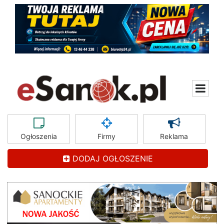
Ogłoszenia
Firmy
Reklama
DODAJ OGŁOSZENIE