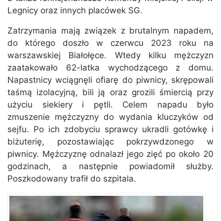
Legnicy oraz innych placówek SG.
Zatrzymania mają związek z brutalnym napadem,
do którego doszło w czerwcu 2023 roku na
warszawskiej Białołęce. Wtedy kilku mężczyzn
zaatakowało 62-latka wychodzącego z domu.
Napastnicy wciągnęli ofiarę do piwnicy, skrępowali
taśmą izolacyjną, bili ją oraz grozili śmiercią przy
użyciu siekiery i pętli. Celem napadu było
zmuszenie mężczyzny do wydania kluczyków od
sejfu. Po ich zdobyciu sprawcy ukradli gotówkę i
biżuterię, pozostawiając pokrzywdzonego w
piwnicy. Mężczyznę odnalazł jego zięć po około 20
godzinach, a następnie powiadomił służby.
Poszkodowany trafił do szpitala.