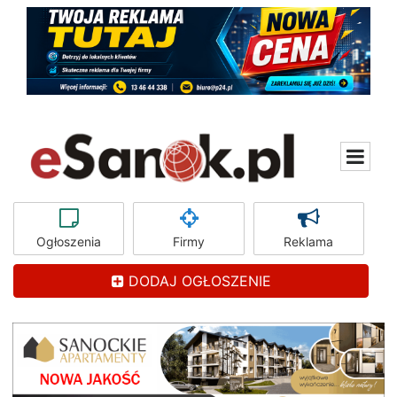
Ogłoszenia
Firmy
Reklama
DODAJ OGŁOSZENIE