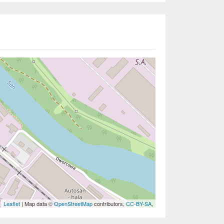
Leaflet
| Map data ©
OpenStreetMap
contributors,
CC-BY-SA
,