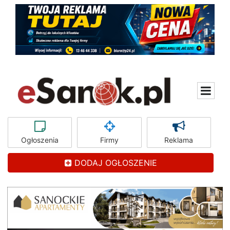
Ogłoszenia
Firmy
Reklama
DODAJ OGŁOSZENIE