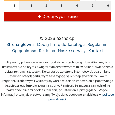
31
1
2
3
4
5
6
Dodaj wydarzenie
© 2026 eSanok.pl
Strona główna
Dodaj firmę do katalogu
Regulamin
Oglądalność
Reklama
Nasze serwisy
Kontakt
Używamy plików cookies oraz podobnych technologii. Umożliwiamy ich
umieszczanie naszym zewnętrznym dostawcom m.in. w celach: świadczenia
usług, reklamy, statystyk. Korzystając ze strony internetowej, bez zmiany
ustawień przeglądarki, wyrażasz zgodę na ich zapisywanie w Twoim
urządzeniu końcowym i wykorzystywanie w celach zapewnienia poprawnego i
bezpiecznego funkcjonowania strony. Pamiętaj, że możesz samodzielnie
zarządzać plikami cookies, zmieniając ustawienia przeglądarki. Więcej
informacji o tym jak przetwarzamy Twoje dane osobowe znajdziesz w
polityce
prywatności.