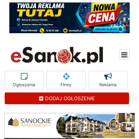
Ogłoszenia
Firmy
Reklama
DODAJ OGŁOSZENIE