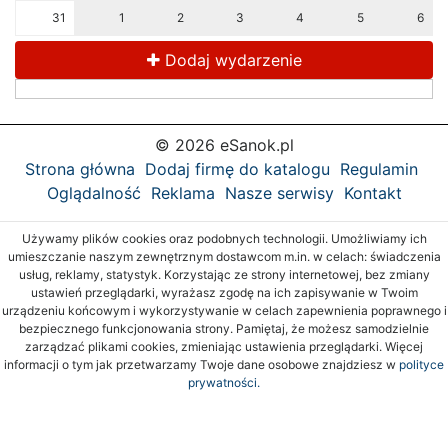
31
1
2
3
4
5
6
Dodaj wydarzenie
© 2026 eSanok.pl
Strona główna
Dodaj firmę do katalogu
Regulamin
Oglądalność
Reklama
Nasze serwisy
Kontakt
Używamy plików cookies oraz podobnych technologii. Umożliwiamy ich
umieszczanie naszym zewnętrznym dostawcom m.in. w celach: świadczenia
usług, reklamy, statystyk. Korzystając ze strony internetowej, bez zmiany
ustawień przeglądarki, wyrażasz zgodę na ich zapisywanie w Twoim
urządzeniu końcowym i wykorzystywanie w celach zapewnienia poprawnego i
bezpiecznego funkcjonowania strony. Pamiętaj, że możesz samodzielnie
zarządzać plikami cookies, zmieniając ustawienia przeglądarki. Więcej
informacji o tym jak przetwarzamy Twoje dane osobowe znajdziesz w
polityce
prywatności.