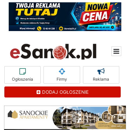
Ogłoszenia
Firmy
Reklama
DODAJ OGŁOSZENIE