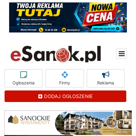
Ogłoszenia
Firmy
Reklama
DODAJ OGŁOSZENIE