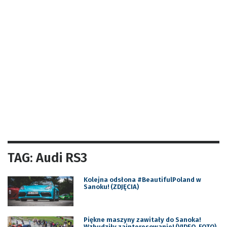
TAG: Audi RS3
Kolejna odsłona #BeautifulPoland w
Sanoku! (ZDJĘCIA)
Piękne maszyny zawitały do Sanoka!
Wzbudziły zainteresowanie! (VIDEO, FOTO)