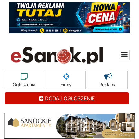
Ogłoszenia
Firmy
Reklama
DODAJ OGŁOSZENIE