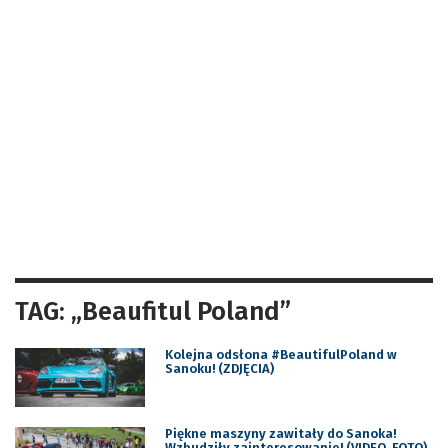
TAG: „Beaufitul Poland”
Kolejna odsłona #BeautifulPoland w
Sanoku! (ZDJĘCIA)
Piękne maszyny zawitały do Sanoka!
Wzbudziły zainteresowanie! (VIDEO, FOTO)