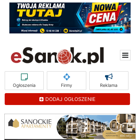
Ogłoszenia
Firmy
Reklama
DODAJ OGŁOSZENIE