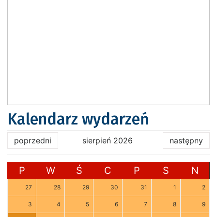
Kalendarz wydarzeń
poprzedni
sierpień 2026
następny
P
W
Ś
C
P
S
N
27
28
29
30
31
1
2
3
4
5
6
7
8
9