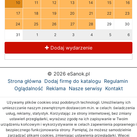
10
11
12
13
14
15
16
17
18
19
20
21
22
23
24
25
26
27
28
29
30
31
1
2
3
4
5
6
Dodaj wydarzenie
© 2026 eSanok.pl
Strona główna
Dodaj firmę do katalogu
Regulamin
Oglądalność
Reklama
Nasze serwisy
Kontakt
Używamy plików cookies oraz podobnych technologii. Umożliwiamy ich
umieszczanie naszym zewnętrznym dostawcom m.in. w celach: świadczenia
usług, reklamy, statystyk. Korzystając ze strony internetowej, bez zmiany
ustawień przeglądarki, wyrażasz zgodę na ich zapisywanie w Twoim
urządzeniu końcowym i wykorzystywanie w celach zapewnienia poprawnego i
bezpiecznego funkcjonowania strony. Pamiętaj, że możesz samodzielnie
zarządzać plikami cookies, zmieniając ustawienia przeglądarki. Więcej