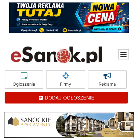
Ogłoszenia
Firmy
Reklama
DODAJ OGŁOSZENIE