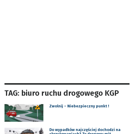
TAG: biuro ruchu drogowego KGP
Zwolnij – Niebezpieczny punkt !
Do wypadków najczęściej dochodzi na
skrzyżowaniach? To drogowy mit