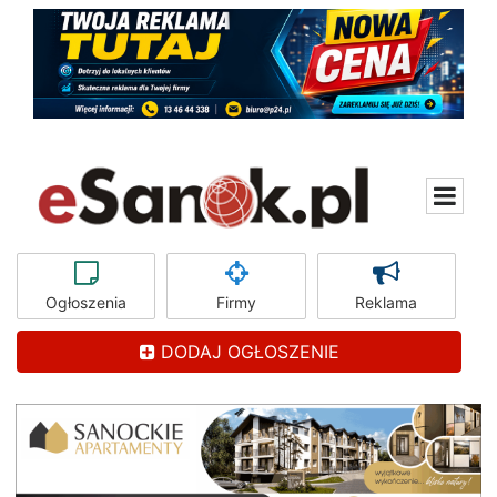
Ogłoszenia
Firmy
Reklama
DODAJ OGŁOSZENIE