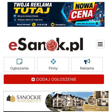
Ogłoszenia
Firmy
Reklama
DODAJ OGŁOSZENIE