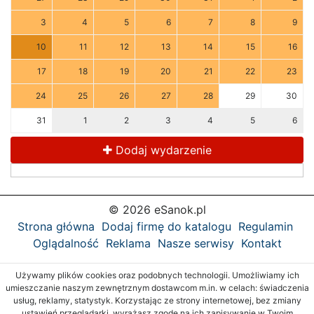
3
4
5
6
7
8
9
10
11
12
13
14
15
16
17
18
19
20
21
22
23
24
25
26
27
28
29
30
31
1
2
3
4
5
6
Dodaj wydarzenie
© 2026 eSanok.pl
Strona główna
Dodaj firmę do katalogu
Regulamin
Oglądalność
Reklama
Nasze serwisy
Kontakt
Używamy plików cookies oraz podobnych technologii. Umożliwiamy ich
umieszczanie naszym zewnętrznym dostawcom m.in. w celach: świadczenia
usług, reklamy, statystyk. Korzystając ze strony internetowej, bez zmiany
ustawień przeglądarki, wyrażasz zgodę na ich zapisywanie w Twoim