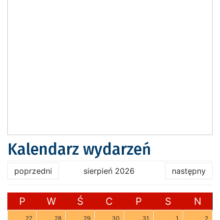
Kalendarz wydarzeń
poprzedni
sierpień 2026
następny
P
W
Ś
C
P
S
N
27
28
29
30
31
1
2