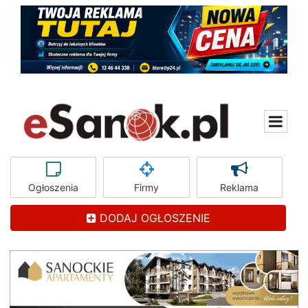
Ogłoszenia
Firmy
Reklama
DODAJ OGŁOSZENIE