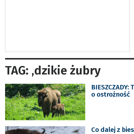
TAG: ‚dzikie żubry
BIESZCZADY: T
o ostrożność
Co dalej z bi