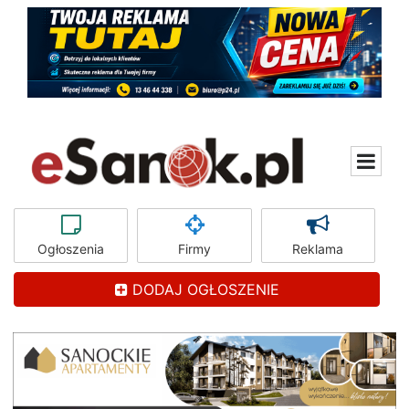
Ogłoszenia
Firmy
Reklama
DODAJ OGŁOSZENIE