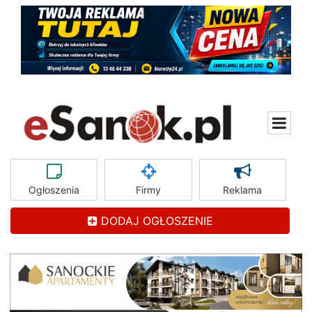
Ogłoszenia
Firmy
Reklama
DODAJ OGŁOSZENIE