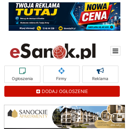
Ogłoszenia
Firmy
Reklama
DODAJ OGŁOSZENIE