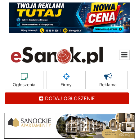
Ogłoszenia
Firmy
Reklama
DODAJ OGŁOSZENIE