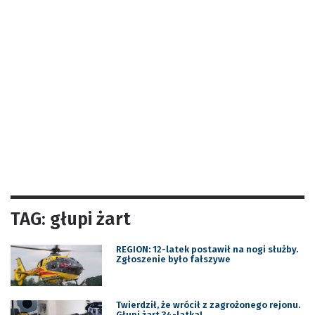
TAG: głupi żart
REGION: 12-latek postawił na nogi służby.
Zgłoszenie było fałszywe
Twierdził, że wrócił z zagrożonego rejonu.
Głupi żart 34-latka!