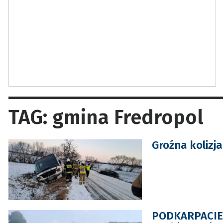
TAG: gmina Fredropol
Groźna kolizj
PODKARPACIE. P