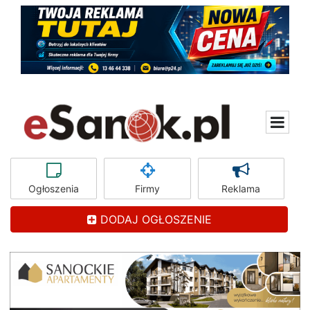
Ogłoszenia
Firmy
Reklama
DODAJ OGŁOSZENIE