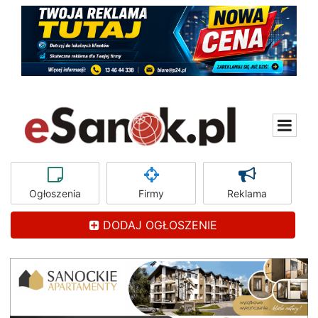
Ogłoszenia
Firmy
Reklama
DODAJ OGŁOSZENIE