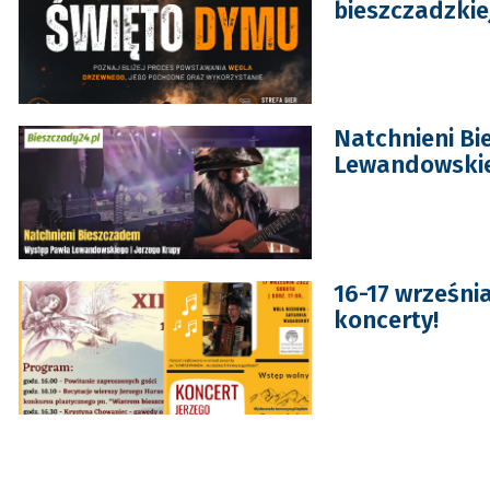
bieszczadzkiej
Natchnieni B
Lewandowskie
16-17 września
koncerty!