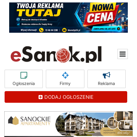
Ogłoszenia
Firmy
Reklama
DODAJ OGŁOSZENIE