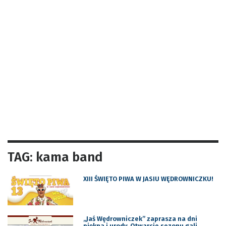
TAG: kama band
XIII ŚWIĘTO PIWA W JASIU WĘDROWNICZKU!
„Jaś Wędrowniczek” zaprasza na dni
piękna i urody. Otwarcie sezonu gali