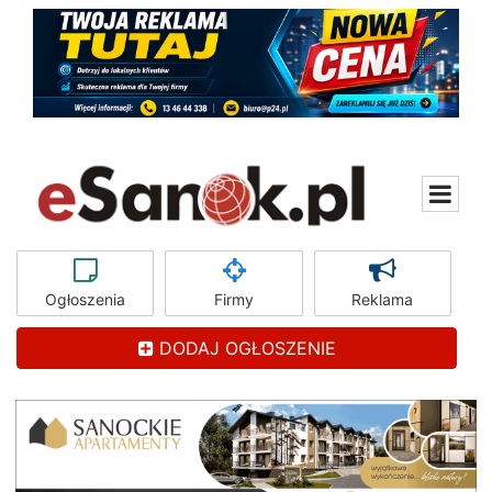
Ogłoszenia
Firmy
Reklama
DODAJ OGŁOSZENIE