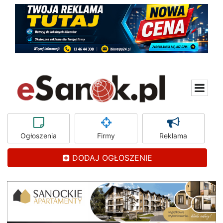
Ogłoszenia
Firmy
Reklama
DODAJ OGŁOSZENIE