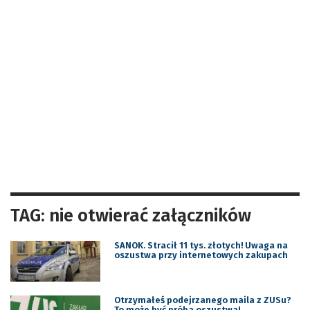
TAG: nie otwierać załączników
SANOK. Stracił 11 tys. złotych! Uwaga na
oszustwa przy internetowych zakupach
Otrzymałeś podejrzanego maila z ZUSu?
To może być próba oszustwa!