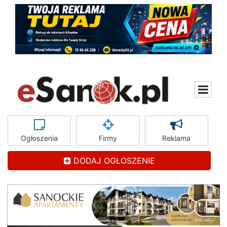
Ogłoszenia
Firmy
Reklama
DODAJ OGŁOSZENIE