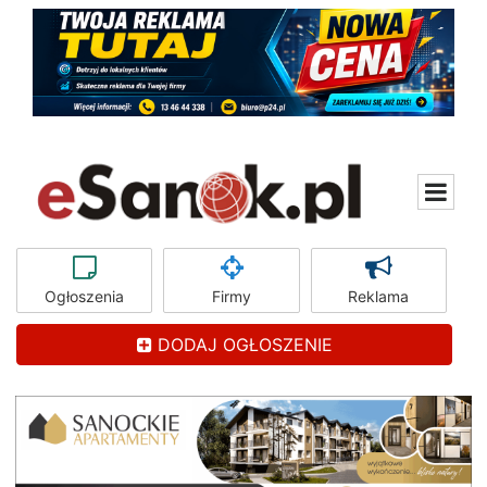
Ogłoszenia
Firmy
Reklama
DODAJ OGŁOSZENIE