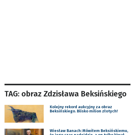
TAG: obraz Zdzisława Beksińskiego
Kolejny rekord aukcyjny za obraz
Beksińskiego. Blisko milion złotych!
Wiesław Banach: Mówiłem Beksińskiemu,
że jego czas nadejdzie, a on tylko kiwał