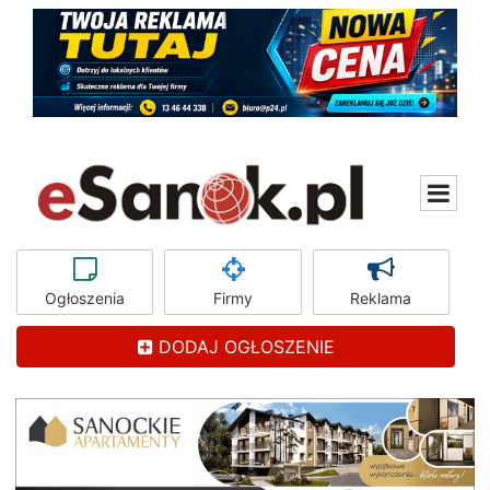
Ogłoszenia
Firmy
Reklama
DODAJ OGŁOSZENIE