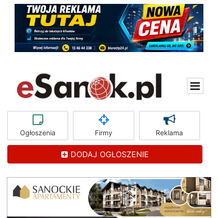
Ogłoszenia
Firmy
Reklama
DODAJ OGŁOSZENIE