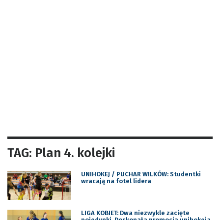
TAG: Plan 4. kolejki
UNIHOKEJ / PUCHAR WILKÓW: Studentki
wracają na fotel lidera
LIGA KOBIET: Dwa niezwykle zacięte
pojedynki. Doskonała promocja unihokeja