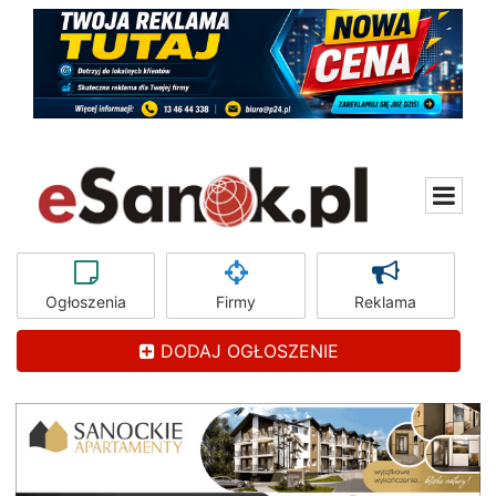
Ogłoszenia
Firmy
Reklama
DODAJ OGŁOSZENIE