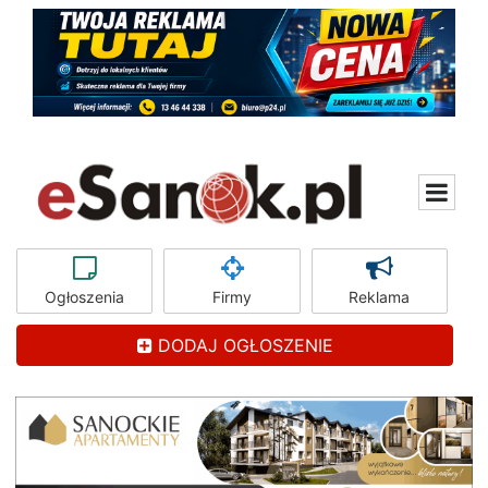
Ogłoszenia
Firmy
Reklama
DODAJ OGŁOSZENIE