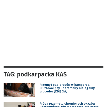
TAG: podkarpacka KAS
Przemyt papierosów w kamperze.
Służbowe psy udaremniły nielegalny
proceder [ZDJĘCIA]
Próba przemytu chronionych okazów
udaremniona. Kły morsa przejęte przez