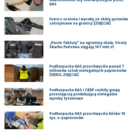
KAS
Futro z ocelota i wyroby ze skóry pytonów
zatrzymane na granicy [ZDJĘCIA]
„Puste faktury” na ogromną skalę. Straty
Skarbu Państwa sięgają 107 mln zł
Podkarpacka KAS przechwyciła ponad 7
milionów sztuk nielegalnych papierosów
[VIDEO, ZDJĘCIA]
Podkarpacka KAS i CBŚP rozbiły grupę
przestępczą produkującą nielegalne
wyroby tytoniowe
Podkarpacka KAS przechwyciła blisko 10
tys. e-papierosów