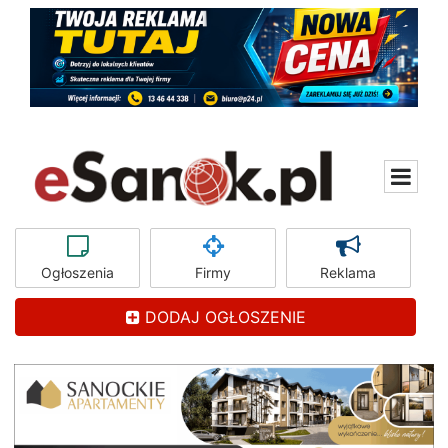
Ogłoszenia
Firmy
Reklama
DODAJ OGŁOSZENIE