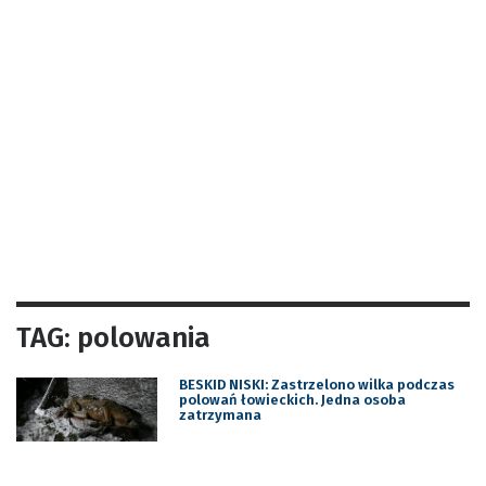
TAG: polowania
BESKID NISKI: Zastrzelono wilka podczas
polowań łowieckich. Jedna osoba
zatrzymana