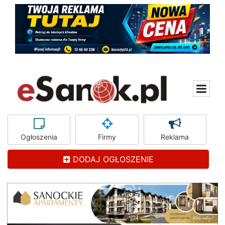
Ogłoszenia
Firmy
Reklama
DODAJ OGŁOSZENIE