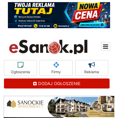
Ogłoszenia
Firmy
Reklama
DODAJ OGŁOSZENIE