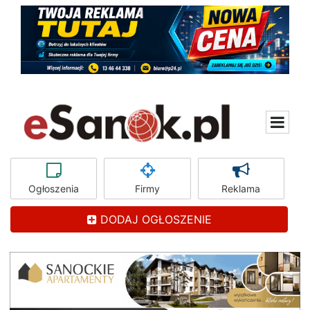
Ogłoszenia
Firmy
Reklama
DODAJ OGŁOSZENIE