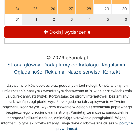
24
25
26
27
28
29
30
31
1
2
3
4
5
6
Dodaj wydarzenie
© 2026 eSanok.pl
Strona główna
Dodaj firmę do katalogu
Regulamin
Oglądalność
Reklama
Nasze serwisy
Kontakt
Używamy plików cookies oraz podobnych technologii. Umożliwiamy ich
umieszczanie naszym zewnętrznym dostawcom m.in. w celach: świadczenia
usług, reklamy, statystyk. Korzystając ze strony internetowej, bez zmiany
ustawień przeglądarki, wyrażasz zgodę na ich zapisywanie w Twoim
urządzeniu końcowym i wykorzystywanie w celach zapewnienia poprawnego i
bezpiecznego funkcjonowania strony. Pamiętaj, że możesz samodzielnie
zarządzać plikami cookies, zmieniając ustawienia przeglądarki. Więcej
informacji o tym jak przetwarzamy Twoje dane osobowe znajdziesz w
polityce
prywatności.