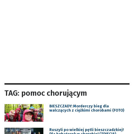
TAG: pomoc chorującym
BIESZCZADY: Morderczy bieg dla
walczących z ciężkimi chorobami (FOTO)
Ruszyli po wielkiej pętli bieszczadzkiej!
Dla bohaterek w chorobie! (ZDJĘCIA)