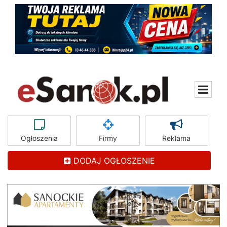
Ogłoszenia
Firmy
Reklama
DODAJ OGŁOSZENIE