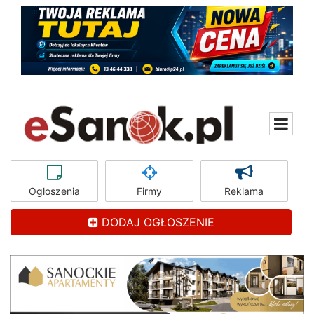
Ogłoszenia
Firmy
Reklama
DODAJ OGŁOSZENIE