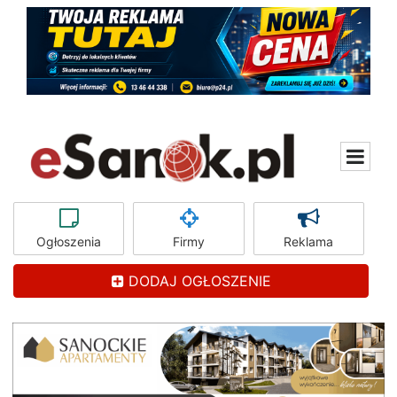
Ogłoszenia
Firmy
Reklama
DODAJ OGŁOSZENIE