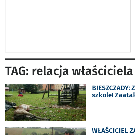
TAG: relacja właściciela
BIESZCZADY: Z
szkole! Zaata
WŁAŚCICIEL ZA